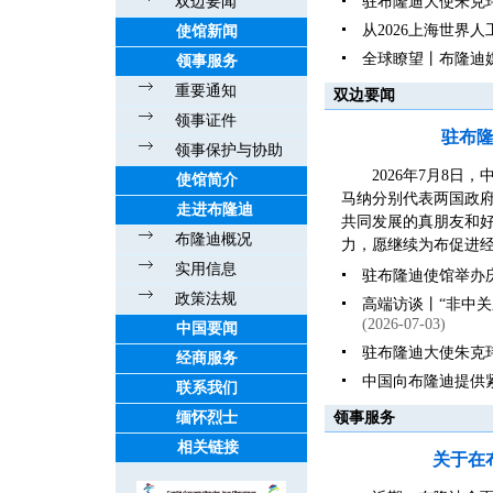
双边要闻
驻布隆迪大使朱克
从2026上海世界
使馆新闻
全球瞭望丨布隆迪
领事服务
重要通知
双边要闻
领事证件
驻布
领事保护与协助
2026年7月8
使馆简介
马纳分别代表两国政
走进布隆迪
共同发展的真朋友和好伙
布隆迪概况
力，愿继续为布促进经
实用信息
驻布隆迪使馆举办庆
政策法规
高端访谈丨“非中
(2026-07-03)
中国要闻
驻布隆迪大使朱克
经商服务
中国向布隆迪提供
联系我们
缅怀烈士
领事服务
相关链接
关于在