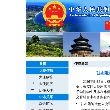
使馆新闻
首页
大使信息
驻布隆
大使致辞
2026年8月5
大使简历
会，朱克玮大使出席
历任大使
子学院学生及布在华留
中布关系
交官结合中布务实合作
双边简况
驻布隆迪大使朱克