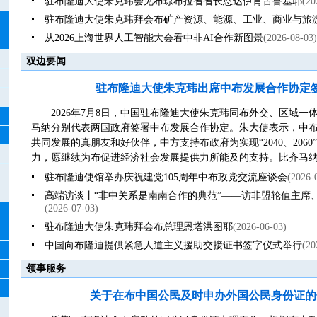
驻布隆迪大使朱克玮会见布琼布拉省省长恩达伊肯古鲁基耶
(20
驻布隆迪大使朱克玮拜会布矿产资源、能源、工业、商业与旅
从2026上海世界人工智能大会看中非AI合作新图景
(2026-08-03)
双边要闻
驻布隆迪大使朱克玮出席中布发展合作协定
2026年7月8日，中国驻布隆迪大使朱克玮同布外交、区域
马纳分别代表两国政府签署中布发展合作协定。朱大使表示，中
共同发展的真朋友和好伙伴，中方支持布政府为实现“2040、206
力，愿继续为布促进经济社会发展提供力所能及的支持。比齐马纳外
驻布隆迪使馆举办庆祝建党105周年中布政党交流座谈会
(2026-
高端访谈丨“非中关系是南南合作的典范”——访非盟轮值主席
(2026-07-03)
驻布隆迪大使朱克玮拜会布总理恩塔洪图耶
(2026-06-03)
中国向布隆迪提供紧急人道主义援助交接证书签字仪式举行
(20
领事服务
关于在布中国公民及时申办外国公民身份证的