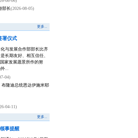
26-08-06)
游部长
(2026-08-05)
更多...
签署仪式
一体化与发展合作部部长比齐
布是长期友好、相互信任、
0”国家发展愿景所作的努
...
07-04)
、布隆迪总统恩达伊施米耶
26-04-11)
更多...
领事提醒