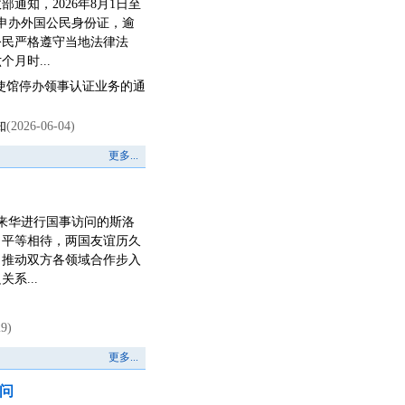
通知，2026年8月1日至
局申办外国公民身份证，逾
公民严格遵守当地法律法
月时...
使馆停办领事认证业务的通
知
(2026-06-04)
更多...
见来华进行国事访问的斯洛
、平等相待，两国友谊历久
，推动双方各领域合作步入
系...
29)
更多...
者问