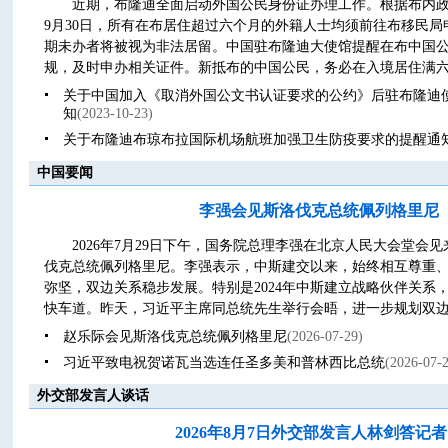
近期，布隆迪全面启动外国公民身份证办理工作。根据布内政部
9月30日，所有在布居住超过六个月的外籍人士均须前往布移民
期未办者将被视为非法居留。中国驻布隆迪大使馆提醒在布中国
规，及时申办相关证件。新抵布的中国公民，务必在入境居住满六个
关于中国加入《取消外国公文书认证要求的公约》后驻布隆迪
知
(2023-10-23)
关于布隆迪布琼布拉国际机场航班加强卫生防疫要求的提醒通
中国要闻
李强会见斯洛伐克总统佩列格里尼
2026年7月29日下午，国务院总理李强在北京人民大会堂会
伐克总统佩列格里尼。李强表示，中斯建交以来，始终相互尊重
弥坚，双边关系稳步发展。特别是2024年中斯建立战略伙伴关系
快车道。昨天，习近平主席同总统先生举行会晤，进一步规划双边关
赵乐际会见斯洛伐克总统佩列格里尼
(2026-07-29)
习近平致电祝贺诺瓦当选连任圣多美和普林西比总统
(2026-07-
外交部发言人谈话
2026年8月7日外交部发言人林剑答记