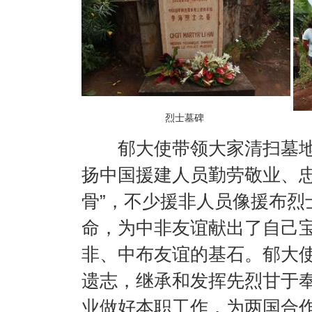
烈士墓碑
郁大使带领大家清扫墓
扬中国援建人员勤劳敬业、忠
骨”，不少援非人员像援布烈
命，为中非友谊献出了自己
非、中布友谊的基石。郁大
遗志，继承和发挥先烈甘于
业做好本职工作，为两国合