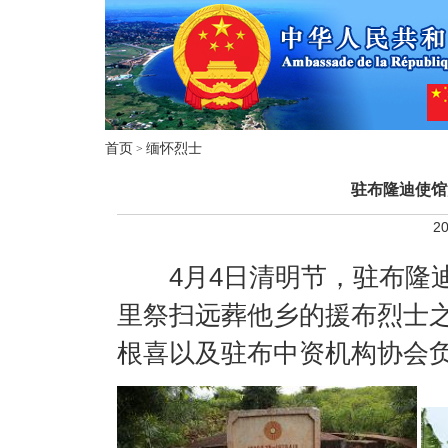
首页
缅怀烈士
>
驻布隆迪使馆
20
4
月
4
日
清明节，驻布隆
里祭扫远葬他乡的援布烈士
根喜以及驻布中资机构协会