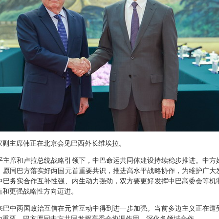
，国家副主席韩正在北京会见巴西外长维埃拉。
平主席和卢拉总统战略引领下，中巴命运共同体建设持续稳步推进。中方
，愿同巴方落实好两国元首重要共识，推进高水平战略协作，为维护广大
中巴务实合作互补性强、内生动力强劲，双方要更好发挥中巴高委会等机
值和更强战略性方向迈进。
来巴中两国政治互信在元首互动中得到进一步加强。当前多边主义正在遭
为重要。巴方愿同中方共同发挥高委会协调作用，深化各领域合作。