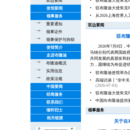
双边要闻
驻布隆迪大使朱克
驻布隆迪大使朱克
使馆新闻
从2026上海世界
领事服务
重要通知
双边要闻
领事证件
驻布
领事保护与协助
2026年7月8
使馆简介
马纳分别代表两国政
走进布隆迪
共同发展的真朋友和好伙
布隆迪概况
力，愿继续为布促进经
实用信息
驻布隆迪使馆举办庆
政策法规
高端访谈丨“非中
(2026-07-03)
中国要闻
驻布隆迪大使朱克
经商服务
中国向布隆迪提供
联系我们
缅怀烈士
领事服务
相关链接
关于在