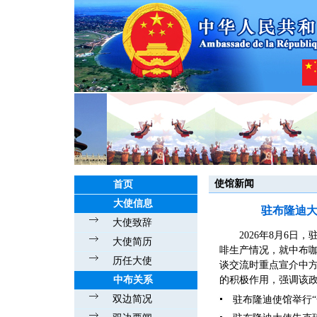
使馆新闻
首页
大使信息
驻布隆迪
大使致辞
2026年8月6
大使简历
啡生产情况，就中布
历任大使
谈交流时重点宣介中
中布关系
的积极作用，强调该政
双边简况
驻布隆迪使馆举行