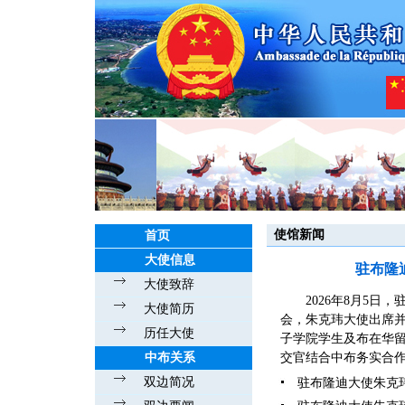
使馆新闻
首页
大使信息
驻布隆
大使致辞
2026年8月5
大使简历
会，朱克玮大使出席
历任大使
子学院学生及布在华留
中布关系
交官结合中布务实合作
双边简况
驻布隆迪大使朱克