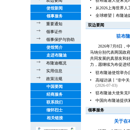
双边要闻
驻布隆迪大使朱克
从2026上海世界
使馆新闻
全球瞭望丨布隆迪
领事服务
重要通知
双边要闻
领事证件
驻布
领事保护与协助
2026年7月8
使馆简介
马纳分别代表两国政
走进布隆迪
共同发展的真朋友和好伙
布隆迪概况
力，愿继续为布促进经
实用信息
驻布隆迪使馆举办庆
政策法规
高端访谈丨“非中
(2026-07-03)
中国要闻
驻布隆迪大使朱克
经商服务
中国向布隆迪提供
联系我们
缅怀烈士
领事服务
相关链接
关于在