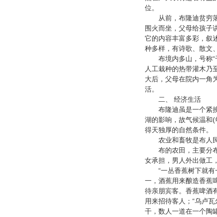
位。
从前，布隆迪贫穷落后
围火而坐，父母给孩子
它的内容丰富多彩，叙
种多样，有诗歌、散文
布境内多山，号称
“
人工栽种的热带灌木乃
大后，父母在院内一角
活。
二、 经济生活
布隆迪虽是一个紧挨
(
湖的影响，故气候温和
得天独厚的自然条件。
农业和畜牧是布人民
布的农田，主要分
女承担，男人外出做工
“
一丛香蕉树下就有
一，酒蕉用来酿造香蕉
待亲朋宾客。香蕉啤酒
“
用来招待客人；
乌卢瓦
干，数人一道在一个陶