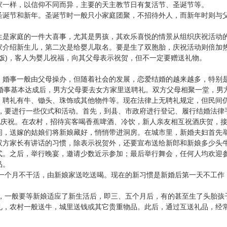
样，以信仰不同而异，主要的天主教节日有复活节、圣诞节等。
节和新年。圣诞节时一般只小家庭团聚，不招待外人，而新年时则与父
家庭的一件大喜事，尤其是男孩，其欢乐喜悦的情景从组织庆祝活动的
家介绍新生儿，第二次是给婴儿取名。要是生了双胞胎，庆祝活动则倍加
)
饭
，客人为婴儿祝福，向其父母表示祝贺，但不一定要赠送礼物。
事一般由父母操办，但随着社会的发展，恋爱结婚的越来越多，特别是
婚事基本达成后，男方父母要去女方家里送聘礼。双方父母相聚一堂，男
，聘礼有牛、锄头、珠饰或其他物件等。现在法律上无聘礼规定，但民间
，要进行一些仪式和活动。首先，到县、市政府进行登记、履行结婚法律
礼庆祝。在农村，招待宾客喝香蕉啤酒、冷饮，新人亲友相互祝酒庆贺，
间，送嫁的姑娘们将新娘藏好，悄悄带进洞房。在城市里，新婚夫妇首先
双方家长有讲话的习惯，除表示祝贺外，还要宣布送给新郎和新娘多少头
式。之后，举行晚宴，邀请少数近示参加；最后举行舞会，任何人均欢迎
品。
一个月不干活，由新娘家送吃送喝。现在的新习惯是新婚后第一天不工作
，一般要等新娘适应了新生活后，即三、五个月后，有的甚至生了头胎孩
礼，农村一般送牛，城里送钱或其它贵重物品。此后，通过互送礼品，经