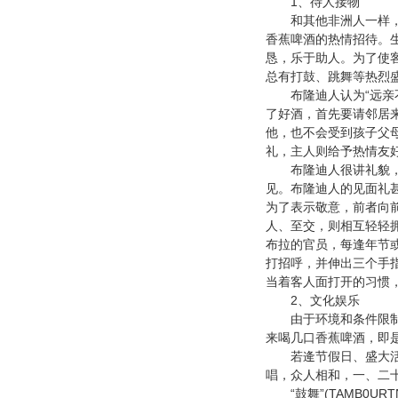
1
、待人接物
和其他非洲人一样，布
香蕉啤酒的热情招待。
恳，乐于助人。为了使
总有打鼓、跳舞等热烈
布隆迪人认为
“
远亲
了好酒，首先要请邻居
他，也不会受到孩子父
礼，主人则给予热情友
布隆迪人很讲礼貌，
见。布隆迪人的见面礼
为了表示敬意，前者向
人、至交，则相互轻轻
布拉的官员，每逢年节
打招呼，并伸出三个手
当着客人面打开的习惯
2
、文化娱乐
由于环境和条件限制，
来喝几口香蕉啤酒，即
若逄节假日、盛大活动
唱，众人相和，一、二
“
”(TAMB0URT
鼓舞