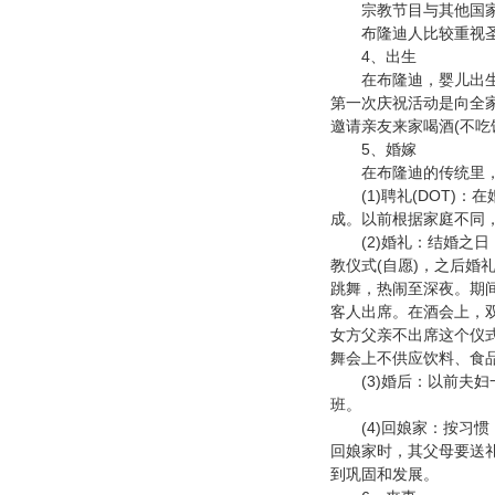
宗教节目与其他国家一
布隆迪人比较重视圣诞
4
、出生
在布隆迪，婴儿出生是
第一次庆祝活动是向全
邀请亲友来家喝酒
(
不吃
5
、婚嫁
在布隆迪的传统里，婚
(1)
(DOT)
聘礼
：在
成。以前根据家庭不同
(2)
婚礼：结婚之日
(
)
教仪式
自愿
，之后婚
跳舞，热闹至深夜。期
客人出席。在酒会上，
女方父亲不出席这个仪
舞会上不供应饮料、食
(3)
婚后：以前夫妇
班。
(4)
回娘家：按习惯
回娘家时，其父母要送
到巩固和发展。