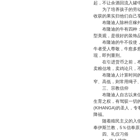
起，不让余酒回流入罐
为了培养孩子的劳动习
收获的果实归他们自己
布隆迪人除种庄稼外，
布隆迪的牛有四种：长
型美观，是很好的装饰
布隆迪的牛不役使，但
牛者受人尊敬，牛愈多
现，即判重刑。
在引进货币之前，布隆
卖粮估堆，卖鸡论只，
布隆迪人计算时间的古
窄、高低，则常用绳子
三、宗教信仰
布隆迪人自古以来信
生育之权，有驾驭一切
(KIHANGA)
的圣人，专
降福。
随着殖民主义的入侵
5
奉伊斯兰教，
％信奉原
四、礼仪习俗