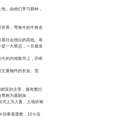
地，由他们学习耕种，
所养；弯角牛的牛角造
着社会地位的高低。有
牛是一大禁忌，一旦被发
今的内地集市上，仍有
丈量物件的长短、宽
切财富的主宰，握有繁衍
有尊称为基朗加
仪式上为人畜、土地祈祷
10
％信奉基督教，
％信