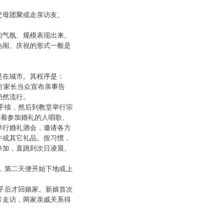
母团聚或走亲访友。
气氛、规模表现出来。
热闹。庆祝的形式一般是
在城市。其程序是：
方家长当众宣布亲事告
仍然流行。
手续，然后到教堂举行宗
接着参加婚礼的人唱歌、
举行婚礼酒会，邀请各方
牛或其它礼品。按习惯，
参加，直跳到次日凌晨。
，第二天便开始下地或上
子后才回娘家。新娘首次
常走访，两家亲戚关系得