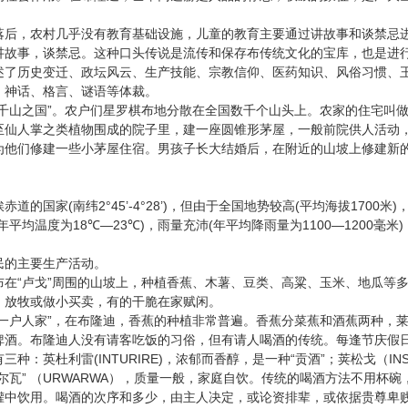
，农村几乎没有教育基础设施，儿童的教育主要通过讲故事和谈禁忌进
讲故事，谈禁忌。这种口头传说是流传和保存布传统文化的宝库，也是进
述了历史变迁、政坛风云、生产技能、宗教信仰、医药知识、风俗习惯、
、神话、格言、谜语等体裁。
”
千山之国
。农户们星罗棋布地分散在全国数千个山头上。农家的住宅叫
至仙人掌之类植物围成的院子里，建一座圆锥形茅屋，一般前院供人活动
为他们修建一些小茅屋住宿。男孩子长大结婚后，在附近的山坡上修建新
赤道的国家
(
2°45’-4°28’)
(
1700
)
南纬
，但由于全国地势较高
平均海拔
米
18℃—23℃)
(
1100—1200
)
年平均温度为
，雨量充沛
年平均降雨量为
毫米
的主要生产活动。
布在
“
”
卢戈
周围的山坡上，种植香蕉、木薯、豆类、高粱、玉米、地瓜等
，放牧或做小买卖，有的干脆在家赋闲。
”
一户人家
，在布隆迪，香蕉的种植非常普遍。香蕉分菜蕉和酒蕉两种，
啤酒。布隆迪人没有请客吃饭的习俗，但有请人喝酒的传统。每逢节庆假
(INTURIRE)
“
”
IN
有三种：英杜利雷
，浓郁而香醇，是一种
贡酒
；荚松戈（
”
URWARWA
尔瓦
（
），质量一般，家庭自饮。传统的喝酒方法不用杯碗
罐中饮用。喝酒的次序和多少，由主人决定，或论资排辈，或依据贵尊卑