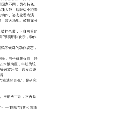
洲国家不同，另有特色。
头项大鼓，边敲边小跑着
的动作、姿态轮番表演
，震天动地。鼓舞充分
叉披挂色带，下身围着豹
”
雷
节奏明快欢乐，动作
冠鹤等候鸟的动作姿态，
晚，围坐载篝火前，静
以木板为座，牛筋为弦
等民族乐器，边奏边说
唱
”
布隆迪的灵魂
，是研究
。王朝灭亡后，不再举
“
”
(
；
七一
国庆节
共和国独