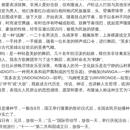
，都要表演鼓舞。非洲人爱好击鼓，但布隆迪人、卢旺达人打鼓与其他非
但皆为男人。他们身着红白或绿白相间袍式民族服装，头、臂佩带珠带，
然后围成半圆，放下大鼓，开始表演。随着鼓点的节奏，鼓手以各种不同
时而凌空腾越，有时也伴有呼喊或歌唱。鼓舞节奏强烈，犹如雷声隆隆
毅、豪放的性格，经常应邀出国访问，被视为民族的骄傲。
“
”
：是一种
战舞
，一二十名男演员，头插茅草，额佩珠带，上身裸露或交
“
铛，一手持矛，一手握盾，随着一位长老的哨声或口令，进行舞蹈。
英多
布古代英雄出征前后的英勇气概。
BI)
：是一种轻盈美妙的舞蹈。几十名年轻活泼的姑娘，模仿东非珍禽皇
“
”
动人。我东方歌舞团学习了这个舞蹈，表演时命名为
鹤舞
。
往从傍晚尽情欢乐至深夜。布隆迪人的另一文化娱乐是在宁静的山村夜
INDIGlTI—
)
(INANGA—
一种用木条和葫芦瓢制成的弓型乐器
、伊楠加
一种
“
”(INDONONGO—
)
“
”(UMVIRONGE—
)
、
英多农戈
胡琴
、
乌姆维龙盖
短笛
“
”
“
”
的
评书
或
大鼓
，既叙述古代历史、传说、神话，也讲解人生哲理，或演
，表现出人民群众的思想感情、愿望和要求。布隆迪人称这种文艺为
“
是播种节，一般在
8
月，国王举行隆重的祭祈仪式后，全国农民开始播种
存实亡了。
日有：元旦，放假一天；
“
”
五一
国际劳动节，放假一天，举行庆祝活动
“
·
”
庆祝游行；
十一
一
第二共和国成立日，放假一天。