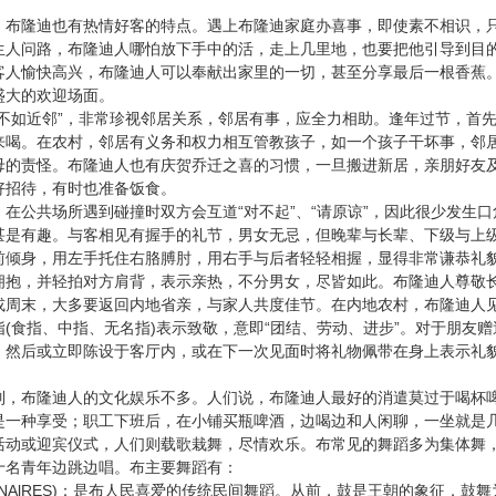
隆迪也有热情好客的特点。遇上布隆迪家庭办喜事，即使素不相识，只
生人问路，布隆迪人哪怕放下手中的活，走上几里地，也要把他引导到目
客人愉快高兴，布隆迪人可以奉献出家里的一切，甚至分享最后一根香蕉
盛大的欢迎场面。
”
不如近邻
，非常珍视邻居关系，邻居有事，应全力相助。逢年过节，首
来喝。在农村，邻居有义务和权力相互管教孩子，如一个孩子干坏事，邻
母的责怪。布隆迪人也有庆贺乔迁之喜的习惯，一旦搬进新居，亲朋好友
好招待，有时也准备饭食。
在公共场所遇到碰撞时双方会互道
“
”
“
”
对不起
、
请原谅
，因此很少发生口
甚是有趣。与客相见有握手的礼节，男女无忌，但晚辈与长辈、下级与上
前倾身，用左手托住右胳膊肘，用右手与后者轻轻相握，显得非常谦恭礼
拥抱，并轻拍对方肩背，表示亲热，不分男女，尽皆如此。布隆迪人尊敬
或周末，大多要返回内地省亲，与家人共度佳节。在内地农村，布隆迪人
(
)
“
”
指
食指、中指、无名指
表示致敬，意即
团结、劳动、进步
。对于朋友赠
，然后或立即陈设于客厅内，或在下一次见面时将礼物佩带在身上表示礼
布隆迪人的文化娱乐不多。人们说，布隆迪人最好的消遣莫过于喝杯啤
是一种享受；职工下班后，在小铺买瓶啤酒，边喝边和人闲聊，一坐就是
或迎宾仪式，人们则载歌栽舞，尽情欢乐。布常见的舞蹈多为集体舞，
十名青年边跳边唱。布主要舞蹈有：
NAlRES)
：是布人民喜爱的传统民间舞蹈。从前，鼓是王朝的象征，鼓舞