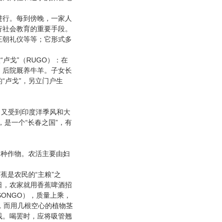
行。每到傍晚，一家人
行社会教育的重要手段。
王朝礼仪等等；它形式多
“
”
RUGO
做
卢戈
（
）：在
，后院厩养牛羊。子女长
“
”
的
卢戈
，另立门户生
，又受到印度洋季风和大
“
”
，是一个
长春之国
，有
多种作物。农活主要由妇
“
”
莱蕉是农民的
主粮
之
日，农家就用香蕉啤酒招
SONGO
），质量上乘，
，而用几根空心的植物茎
贱。喝罢时，应将吸管翘