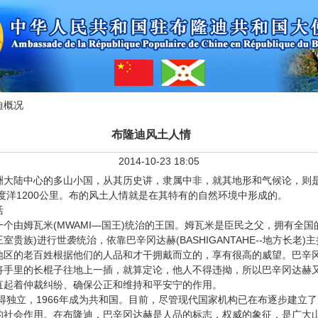
迪概况
布隆迪风土人情
2014-10-23 18:05
大陆中心的多山小国，从其历史讲，隶属中非，就其地形和气候论，则
1200
度洋
公里。布的风土人情就是在其特有的自然环境中形成的。
活
个由姆瓦米
(MWAMI—
)
国王
统治的王国。姆瓦米是臣民之父，拥有全国
)
(BASHIGANTAHE--
)
王室贵族
进行世袭统治，依靠巴辛冈达赫
地方长老
主
的老百姓根据他们的人品和才干拥戴而立的，享有很高的威望。巴辛冈
将手里的长棍子往地上一插，就算定论，他人不得违拗，所以巴辛冈达赫
直起着仲裁纠纷、确保公正和维持和平安宁的作用。
1966
得独立，
年成为共和国。目前，尽管现代国家机构已在布逐步建立了
的社会作用。在布隆迪，巴辛冈达赫是人品的标志，权威的象征，是广大