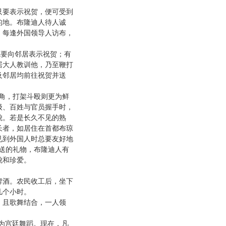
要表示祝贺，便可受到
的地。布隆迪人待人诚
。每逢外国领导人访布，
先要向邻居表示祝贺；有
居大人教训他，乃至鞭打
及邻居均前往祝贺并送
角，打架斗殴则更为鲜
级、百姓与官员握手时，
貌。若是长久不见的熟
长者，如居住在首都布琼
见到外国人时总要友好地
送的礼物，布隆迪人有
貌和珍爱。
酒。农民收工后，坐下
几个小时。
且歌舞结合，一人领
为宫廷舞蹈。现在，凡