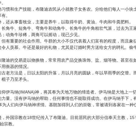
中。
惯和生产技能，布隆迪农民从小就教子女务农。分给他们每人一小块土
享有。
还从事畜牧业，主要是养牛，以取得牛奶、黄油、牛肉和牛粪肥料。
角牛、短角牛、弯角牛和动角牛。长角牛的牛角粗壮气派，过去为王家
品；动角牛珍稀，两角可以摇动，现已少见。
有重要的社会作用。牛群的大小不仅代表着人们富有的程度，而且象征
愈令人羡慕。牛还是最好的礼物，尤其是订婚时男方送给女方的聘礼。偷
迪的交易是以物换物，常常用农产品交换珠饰、盐、烟等物。甚至在如
不用衡器的情况。
老方法是，日以太阳的升落，月以月亮的圆缺，年以旱雨季的交替。而
、棍子乃至矛头。
仰伊马纳
(IMANA)
神，将其奉为天地万物的缔造者。伊马纳是大地上一
的力量。没有伊马纳的帮助，任何事情也不能取得成功。在伊马纳手下，
事为人们向伊马纳神求情。基朗加得到人们的崇敬，常被请到各家在一种
，外国宗教在
18
15
世纪传入了布隆迪。目前居民的大部分信奉天主教，
始宗教。