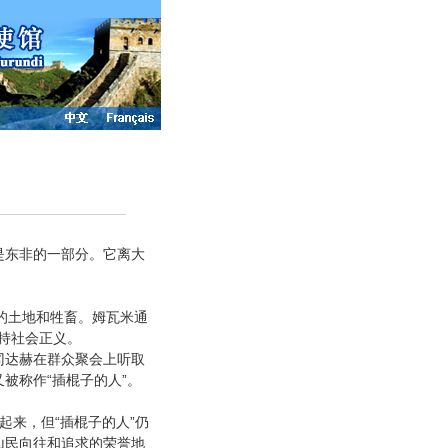
是东非的一部分。它离大
的土地和牲畜。姆瓦米通
持社会正义。
达赫在群众聚会上听取
又被称作
“
”
插棍子的人
。
“
”
起来，但
插棍子的人
仍
山民向往和追求的荣誉地