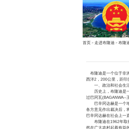
首页
走进布隆迪
布隆
>
>
布隆迪是一个位于非洲
西洋
2
200
，
公里，距印
一、政治和社会生
历史上，布隆迪是一
(BAGANWA--
过巴冈瓦
巴辛冈达赫是一个地区
各方意见作出裁决后，
巴辛冈达赫在社会上一
布隆迪在
1962
年取
然在广大农村起着有益