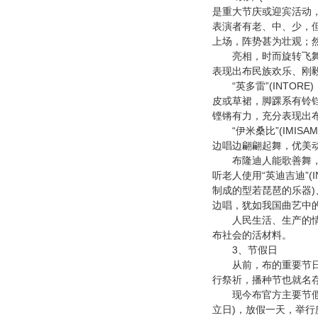
是重大节庆或迎宾活动
表演者有老、中、少，
上场，阵势甚为壮观；
亮相，时而旋转飞舞，
表现出布民族欢乐、刚
“
”(INTORE)
英多雷
皮或草裙，脚踝系有铃
铿锵有力，充分表现出
“
”(IMISAM
伊米桑比
边唱边翩翩起舞，优美
布隆迪人能歌善舞，往
听老人使用
“
”(
英迪吉迪
)
制成的型若琵琶的乐器
边唱，犹如我国曲艺中
人民生活、生产的情景
布社会的活材料。
3
、节假日
从前，布的重要节日
行祭祈，播种节也就名
现今布官方主要节假
)
立日
，放假一天，举行