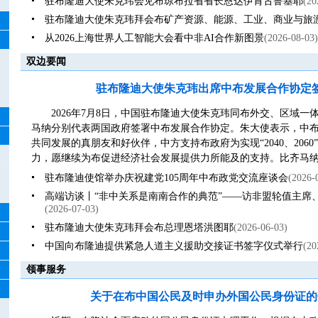
驻布隆迪大使朱克玮会见布琼布拉省省长恩达伊肯古鲁基耶
(20
驻布隆迪大使朱克玮拜会布矿产资源、能源、工业、商业与旅
从2026上海世界人工智能大会看中非AI合作新图景
(2026-08-03)
双边要闻
驻布隆迪大使朱克玮出席中布发展合作协定
2026年7月8日，中国驻布隆迪大使朱克玮同布外交、区域
马纳分别代表两国政府签署中布发展合作协定。朱大使表示，中
共同发展的真朋友和好伙伴，中方支持布政府为实现“2040、206
力，愿继续为布促进经济社会发展提供力所能及的支持。比齐马纳外
驻布隆迪使馆举办庆祝建党105周年中布政党交流座谈会
(2026-
高端访谈丨“非中关系是南南合作的典范”——访非盟轮值主席
(2026-07-03)
驻布隆迪大使朱克玮拜会布总理恩塔洪图耶
(2026-06-03)
中国向布隆迪提供紧急人道主义援助交接证书签字仪式举行
(20
领事服务
关于在布中国公民及时申办外国公民身份证的