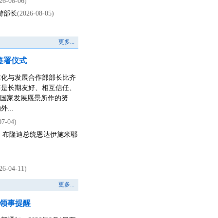
26-08-06)
游部长
(2026-08-05)
更多...
签署仪式
一体化与发展合作部部长比齐
布是长期友好、相互信任、
0”国家发展愿景所作的努
...
07-04)
、布隆迪总统恩达伊施米耶
26-04-11)
更多...
领事提醒