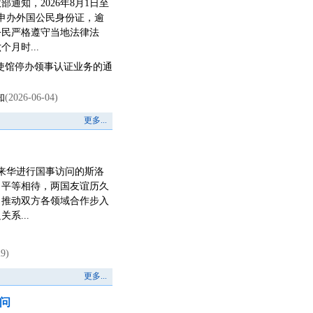
通知，2026年8月1日至
局申办外国公民身份证，逾
公民严格遵守当地法律法
月时...
使馆停办领事认证业务的通
知
(2026-06-04)
更多...
见来华进行国事访问的斯洛
、平等相待，两国友谊历久
，推动双方各领域合作步入
系...
29)
更多...
者问