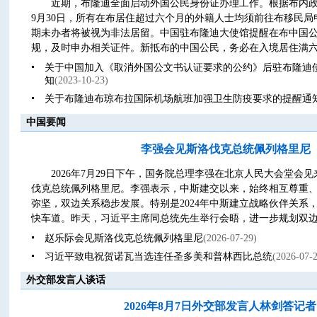
近期，布隆迪全面启动外国公民身份证办理工作。根据布内政部
9月30日，所有在布居住超过六个月的外籍人士均须前往布移民
期未办者将被视为非法居留。中国驻布隆迪大使馆提醒在布中国
规，及时申办相关证件。新抵布的中国公民，务必在入境居住满六个
关于中国加入《取消外国公文书认证要求的公约》后驻布隆迪
知
(2023-10-23)
关于布隆迪布琼布拉国际机场航班加强卫生防疫要求的提醒通
中国要闻
李强会见斯洛伐克总统佩列格里尼
2026年7月29日下午，国务院总理李强在北京人民大会堂会
伐克总统佩列格里尼。李强表示，中斯建交以来，始终相互尊重
弥坚，双边关系稳步发展。特别是2024年中斯建立战略伙伴关系
快车道。昨天，习近平主席同总统先生举行会晤，进一步规划双边关
赵乐际会见斯洛伐克总统佩列格里尼
(2026-07-29)
习近平致电祝贺诺瓦当选连任圣多美和普林西比总统
(2026-07-
外交部发言人谈话
2026年8月7日外交部发言人林剑答记