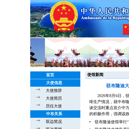
使馆新闻
首页
大使信息
驻布隆迪
大使致辞
2026年8月6
大使简历
啡生产情况，就中布
历任大使
谈交流时重点宣介中
中布关系
的积极作用，强调该政
双边简况
驻布隆迪使馆举行