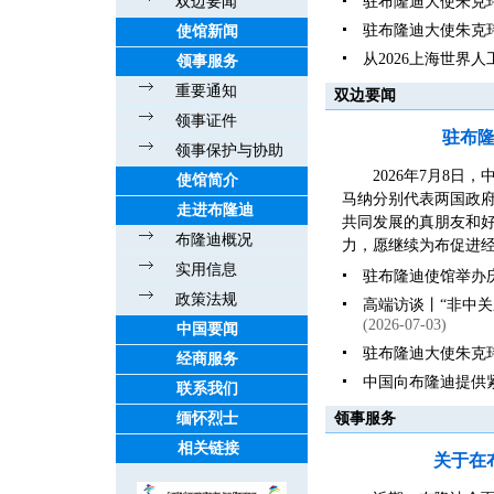
双边要闻
驻布隆迪大使朱克
驻布隆迪大使朱克
使馆新闻
从2026上海世界
领事服务
重要通知
双边要闻
领事证件
驻布
领事保护与协助
2026年7月8
使馆简介
马纳分别代表两国政
走进布隆迪
共同发展的真朋友和好伙
布隆迪概况
力，愿继续为布促进经
实用信息
驻布隆迪使馆举办庆
政策法规
高端访谈丨“非中
(2026-07-03)
中国要闻
驻布隆迪大使朱克
经商服务
中国向布隆迪提供
联系我们
缅怀烈士
领事服务
相关链接
关于在