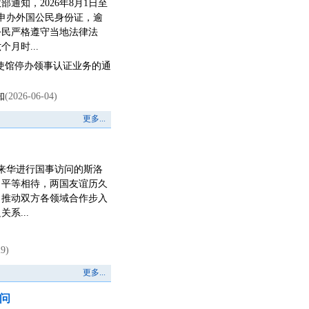
通知，2026年8月1日至
局申办外国公民身份证，逾
公民严格遵守当地法律法
月时...
使馆停办领事认证业务的通
知
(2026-06-04)
更多...
见来华进行国事访问的斯洛
、平等相待，两国友谊历久
，推动双方各领域合作步入
系...
29)
更多...
者问