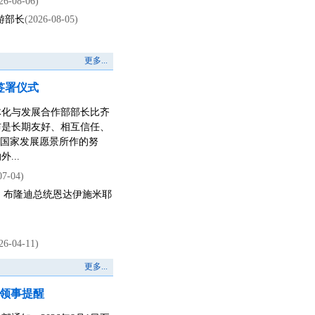
26-08-06)
游部长
(2026-08-05)
更多...
签署仪式
一体化与发展合作部部长比齐
布是长期友好、相互信任、
0”国家发展愿景所作的努
...
07-04)
、布隆迪总统恩达伊施米耶
26-04-11)
更多...
领事提醒