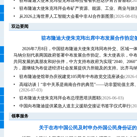
驻布隆迪大使朱克玮会见布琼布拉省省长恩达伊肯古鲁基耶
(20
驻布隆迪大使朱克玮拜会布矿产资源、能源、工业、商业与旅
从2026上海世界人工智能大会看中非AI合作新图景
(2026-08-03)
双边要闻
驻布隆迪大使朱克玮出席中布发展合作协定
2026年7月8日，中国驻布隆迪大使朱克玮同布外交、区域
马纳分别代表两国政府签署中布发展合作协定。朱大使表示，中
共同发展的真朋友和好伙伴，中方支持布政府为实现“2040、206
力，愿继续为布促进经济社会发展提供力所能及的支持。比齐马纳外
驻布隆迪使馆举办庆祝建党105周年中布政党交流座谈会
(2026-
高端访谈丨“非中关系是南南合作的典范”——访非盟轮值主席
(2026-07-03)
驻布隆迪大使朱克玮拜会布总理恩塔洪图耶
(2026-06-03)
中国向布隆迪提供紧急人道主义援助交接证书签字仪式举行
(20
领事服务
关于在布中国公民及时申办外国公民身份证的