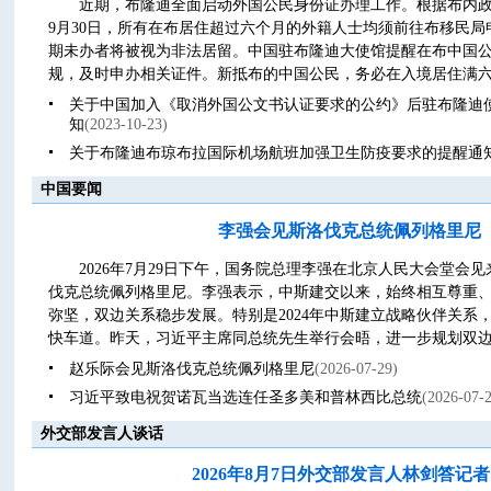
近期，布隆迪全面启动外国公民身份证办理工作。根据布内政部
9月30日，所有在布居住超过六个月的外籍人士均须前往布移民
期未办者将被视为非法居留。中国驻布隆迪大使馆提醒在布中国
规，及时申办相关证件。新抵布的中国公民，务必在入境居住满六个
关于中国加入《取消外国公文书认证要求的公约》后驻布隆迪
知
(2023-10-23)
关于布隆迪布琼布拉国际机场航班加强卫生防疫要求的提醒通
中国要闻
李强会见斯洛伐克总统佩列格里尼
2026年7月29日下午，国务院总理李强在北京人民大会堂会
伐克总统佩列格里尼。李强表示，中斯建交以来，始终相互尊重
弥坚，双边关系稳步发展。特别是2024年中斯建立战略伙伴关系
快车道。昨天，习近平主席同总统先生举行会晤，进一步规划双边关
赵乐际会见斯洛伐克总统佩列格里尼
(2026-07-29)
习近平致电祝贺诺瓦当选连任圣多美和普林西比总统
(2026-07-
外交部发言人谈话
2026年8月7日外交部发言人林剑答记