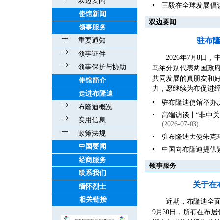
双边要闻
王毅在全球发展倡
使馆新闻
双边要闻
领事服务
驻布
重要通知
领事证件
2026年7月8
领事保护与协助
马纳分别代表两国政
共同发展的真朋友和好伙
使馆简介
力，愿继续为布促进经
走进布隆迪
驻布隆迪使馆举办庆
布隆迪概况
高端访谈丨“非中
实用信息
(2026-07-03)
政策法规
驻布隆迪大使朱克
中国要闻
中国向布隆迪提供
经商服务
领事服务
联系我们
关于在
缅怀烈士
相关链接
近期，布隆迪全面
9月30日，所有在布