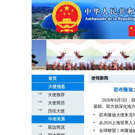
使馆新闻
首页
大使信息
驻布隆迪
大使致辞
2026年8月5
大使简历
基耶。双方就深化地
历任大使
驻布隆迪大使朱克
中布关系
从2026上海世界
双边简况
全球瞭望丨布隆迪