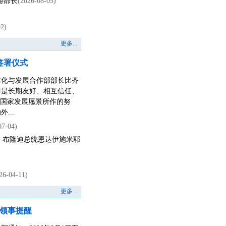
游部长
(2026-08-05)
02)
更多...
签署仪式
一体化与发展合作部部长比齐
布是长期友好、相互信任、
0”国家发展愿景所作的努
...
07-04)
、布隆迪总统恩达伊施米耶
26-04-11)
更多...
领事提醒