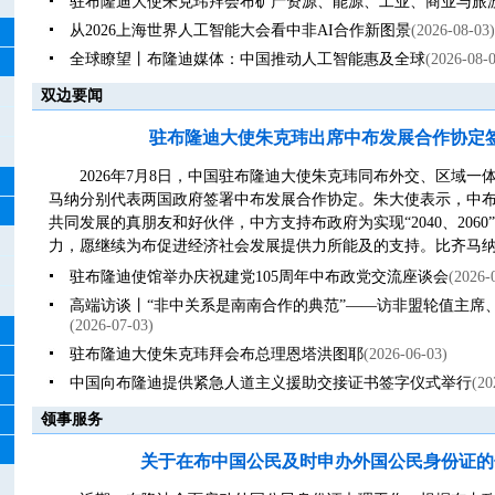
驻布隆迪大使朱克玮拜会布矿产资源、能源、工业、商业与旅
从2026上海世界人工智能大会看中非AI合作新图景
(2026-08-03)
全球瞭望丨布隆迪媒体：中国推动人工智能惠及全球
(2026-08-
双边要闻
驻布隆迪大使朱克玮出席中布发展合作协定
2026年7月8日，中国驻布隆迪大使朱克玮同布外交、区域
马纳分别代表两国政府签署中布发展合作协定。朱大使表示，中
共同发展的真朋友和好伙伴，中方支持布政府为实现“2040、206
力，愿继续为布促进经济社会发展提供力所能及的支持。比齐马纳外
驻布隆迪使馆举办庆祝建党105周年中布政党交流座谈会
(2026-
高端访谈丨“非中关系是南南合作的典范”——访非盟轮值主席
(2026-07-03)
驻布隆迪大使朱克玮拜会布总理恩塔洪图耶
(2026-06-03)
中国向布隆迪提供紧急人道主义援助交接证书签字仪式举行
(20
领事服务
关于在布中国公民及时申办外国公民身份证的