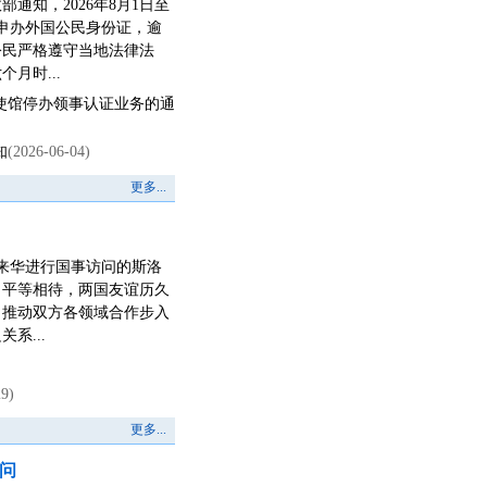
通知，2026年8月1日至
局申办外国公民身份证，逾
公民严格遵守当地法律法
月时...
使馆停办领事认证业务的通
知
(2026-06-04)
更多...
见来华进行国事访问的斯洛
、平等相待，两国友谊历久
，推动双方各领域合作步入
系...
29)
更多...
者问