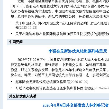
近期，布隆迪全面启动外国公民身份证办理工作。根据布内政部
9月30日，所有在布居住超过六个月的外籍人士均须前往布移民
期未办者将被视为非法居留。中国驻布隆迪大使馆提醒在布中国
规，及时申办相关证件。新抵布的中国公民，务必在入境居住满六个
关于中国加入《取消外国公文书认证要求的公约》后驻布隆迪
知
(2023-10-23)
关于布隆迪布琼布拉国际机场航班加强卫生防疫要求的提醒通
中国要闻
李强会见斯洛伐克总统佩列格里尼
2026年7月29日下午，国务院总理李强在北京人民大会堂会
伐克总统佩列格里尼。李强表示，中斯建交以来，始终相互尊重
弥坚，双边关系稳步发展。特别是2024年中斯建立战略伙伴关系
快车道。昨天，习近平主席同总统先生举行会晤，进一步规划双边关
赵乐际会见斯洛伐克总统佩列格里尼
(2026-07-29)
习近平致电祝贺诺瓦当选连任圣多美和普林西比总统
(2026-07-
外交部发言人谈话
2026年8月6日外交部发言人林剑答记