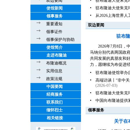
双边要闻
驻布隆迪大使朱克
驻布隆迪大使朱克
使馆新闻
从2026上海世界
领事服务
重要通知
双边要闻
领事证件
驻布
领事保护与协助
2026年7月8
使馆简介
马纳分别代表两国政
走进布隆迪
共同发展的真朋友和好伙
布隆迪概况
力，愿继续为布促进经
实用信息
驻布隆迪使馆举办庆
政策法规
高端访谈丨“非中
(2026-07-03)
中国要闻
驻布隆迪大使朱克
经商服务
中国向布隆迪提供
联系我们
缅怀烈士
领事服务
相关链接
关于在