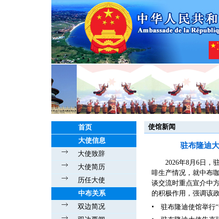
使馆新闻
首页
大使信息
驻布隆迪
大使致辞
2026年8月6
大使简历
啡生产情况，就中布
历任大使
谈交流时重点宣介中
中布关系
的积极作用，强调该政
双边简况
驻布隆迪使馆举行