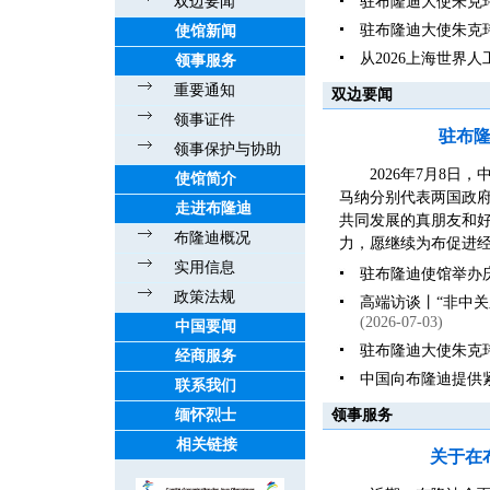
双边要闻
驻布隆迪大使朱克
驻布隆迪大使朱克
使馆新闻
从2026上海世界
领事服务
重要通知
双边要闻
领事证件
驻布
领事保护与协助
2026年7月8
使馆简介
马纳分别代表两国政
走进布隆迪
共同发展的真朋友和好伙
布隆迪概况
力，愿继续为布促进经
实用信息
驻布隆迪使馆举办庆
政策法规
高端访谈丨“非中
(2026-07-03)
中国要闻
驻布隆迪大使朱克
经商服务
中国向布隆迪提供
联系我们
缅怀烈士
领事服务
相关链接
关于在