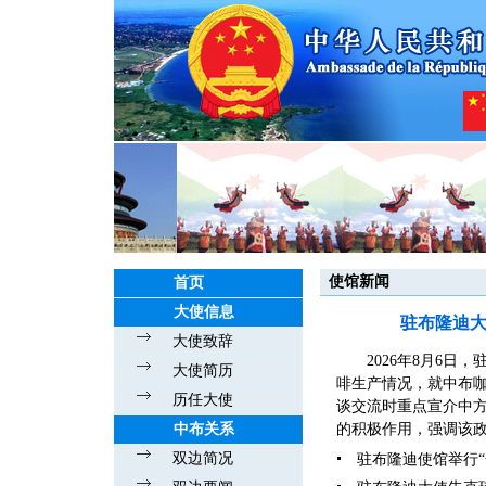
使馆新闻
首页
大使信息
驻布隆迪
大使致辞
2026年8月6
大使简历
啡生产情况，就中布
历任大使
谈交流时重点宣介中
中布关系
的积极作用，强调该政
双边简况
驻布隆迪使馆举行