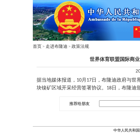
首页
走进布隆迪
政策法规
>
>
世界体育联盟国际商业
20
据当地媒体报道，
月
日，布隆迪政府与世
10
17
块镍矿区域开采经营签署协议。
日，布隆迪
18
推荐给朋友
中华人民共和国