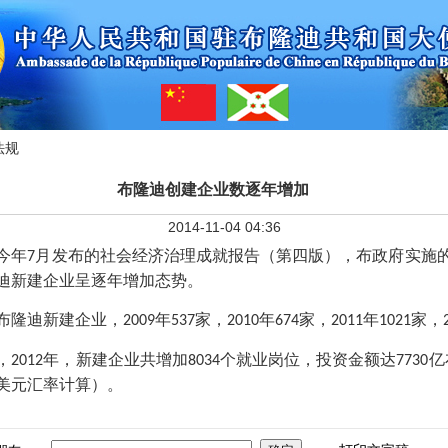
法规
布隆迪创建企业数逐年增加
2014-11-04 04:36
今年
月发布的社会经济治理成就报告（第四版），布政府实施
7
迪新建企业呈逐年增加态势。
布隆迪新建企业，
年
家，
年
家，
年
家，
2009
537
2010
674
2011
1021
，
年，新建企业共增加
个就业岗位，投资金额达
亿
2012
8034
7730
美元汇率计算）。