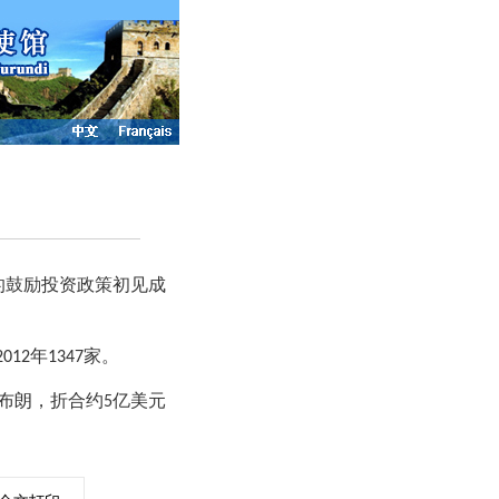
的鼓励投资政策初见成
年
家。
2012
1347
布朗，折合约
亿美元
5