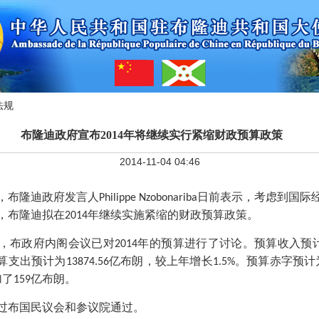
法规
布隆迪政府宣布2014年将继续实行紧缩财政预算政策
2014-11-04 04:46
，布隆迪政府发言人
日前表示，考虑到国际
Philippe Nzobonariba
，布隆迪拟在
年继续实施紧缩的财政预算政策。
2014
，布政府内阁会议已对
年的预算进行了讨论。预算收入预
2014
算支出预计为
亿布朗，较上年增长
。预算赤字预计
13874.56
1.5%
加了
亿布朗。
159
过布国民议会和参议院通过。