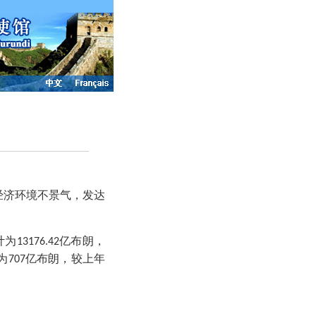
经济环境不景气，发达
计为
亿布朗，
13176.42
为
亿布朗，较上年
707