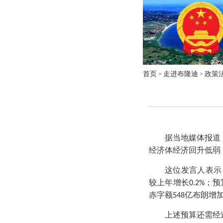
首页
走进布隆迪
政策
>
>
据当地媒体报道
经济体经济回升低弱
这位发言人表示
较上年增长
；预
0.2%
赤字额
亿布朗增
548
上述预算还需经