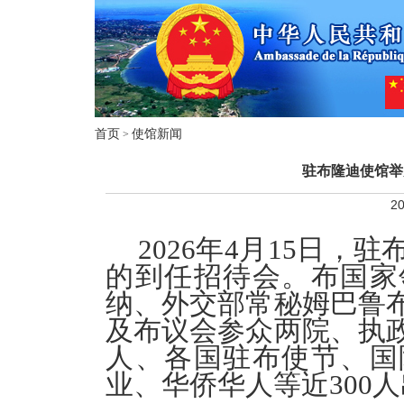
首页
使馆新闻
>
驻布隆迪使馆举
20
2026年4月15日
的到任招待会。布国家
纳、外交部常秘姆巴鲁
及布议会参众两院、执
人、各国驻布使节、国
业、华侨华人等近300